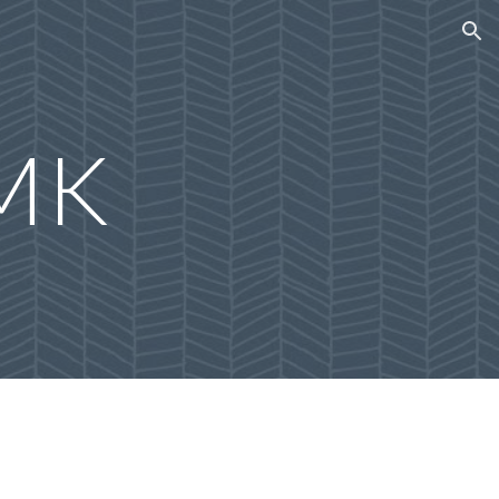
ion
MK