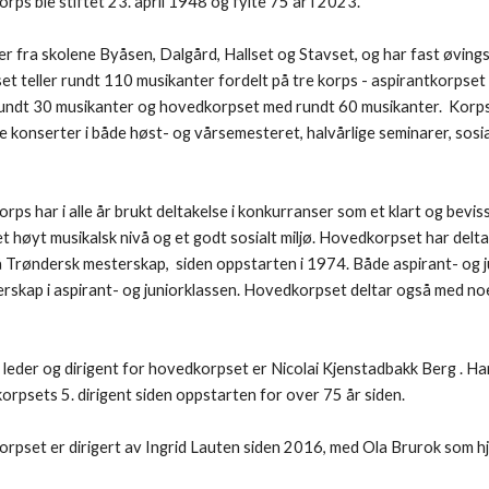
ps ble stiftet 23. april 1948 og fylte 75 år i 2023.
ra skolene Byåsen, Dalgård, Hallset og Stavset, og har fast øvings
et teller rundt 110 musikanter fordelt på tre korps - aspirantkorpset
rundt 30 musikanter og hovedkorpset med rundt 60 musikanter. Korps
te konserter i både høst- og vårsemesteret, halvårlige seminarer, sos
ps har i alle år brukt deltakelse i konkurranser som et klart og bevis
 høyt musikalsk nivå og et godt sosialt miljø. Hovedkorpset har deltatt i
å Trøndersk mesterskap
,
siden oppstarten i 1974. B
å
de aspi
rant- og 
erskap i aspirant- og juniorklassen. Hovedk
orpset deltar også med no
leder og dirigent for hovedkorpset er
Nicolai Kjenstadbakk Berg
. Ha
orpsets 5. dirigent siden oppstarten for over 75 år siden.
korpset er dirigert av Ingrid Lauten siden 2016, med Ola Brurok som hj