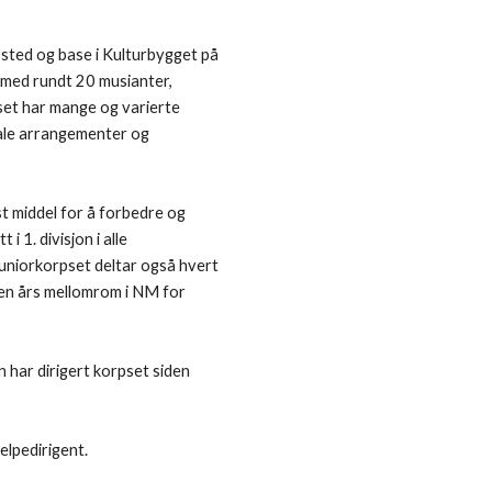
sted og base i Kulturbygget på
 med rundt 20 musianter,
et har mange og varierte
iale arrangementer og
st middel for å forbedre og
 1. divisjon i alle
juniorkorpset deltar også hvert
en års mellomrom i NM for
n har dirigert korpset siden
elpedirigent.