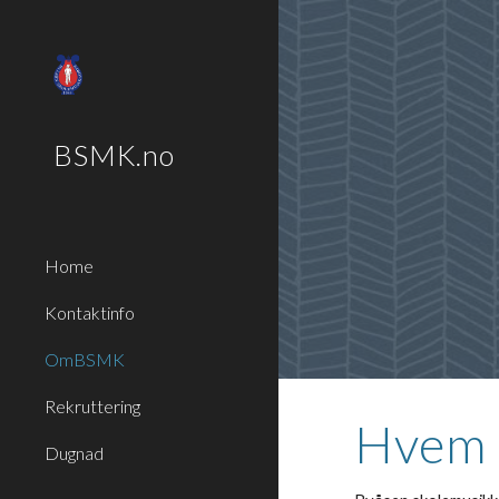
Sk
BSMK.no
Home
Kontaktinfo
OmBSMK
Rekruttering
Hvem e
Dugnad