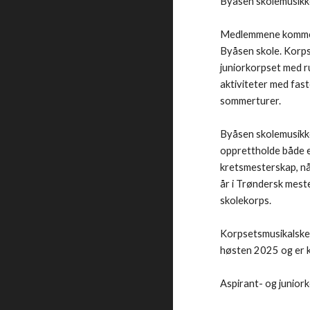
Byåsen skolemusikkor
Medlemmene kommer f
Byåsen skole. Korps
juniorkorpset med 
aktiviteter med fas
sommerturer.
Byåsen skolemusikkor
opprettholde både et
kretsmesterskap
,
n
år i Trøndersk mest
skolekorps.
Korpsetsmusikalske 
høsten 2025 og er k
Aspirant- og junior